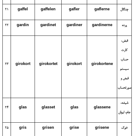
چنگال
gaflerne
gafler
gaffelen
gaffel
21
پرده
gardinerne
gardiner
gardinet
gardin
22
قبض،
کارت
حساب
23
girokort
girokortet
girokort
girokortene
سیستم
قبض و
صورتحساب
شیشه،
24
glas
glasset
glas
glassene
جام، لیوان
خوک
grisene
grise
grisen
gris
25