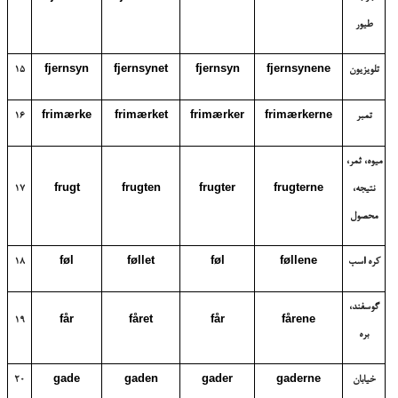
طیور
تلویزیون
fjernsynene
fjernsyn
fjernsynet
fjernsyn
15
تمبر
frimærkerne
frimærker
frimærket
frimærke
16
میوه، ثمر،
نتیجه،
frugterne
frugter
frugten
frugt
17
محصول
کره اسب
føllene
føl
føllet
føl
18
گوسفند،
19
får
fåret
får
fårene
بره
خیابان
gaderne
gader
gaden
gade
20