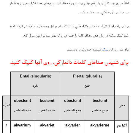
لطفاً هر روز چند تا از اینها را (هر چقدر بیشتر بهتر) حفظ کنید. و روزهای بعد با تکرار سعی در به خاطر
سپردنشون برای طولانی مدت داشته باشید.
بهترین راه برای اینکار استفاده از پروگرام هایی هست که برای موبایل وجود داره به نام فلش کارت. که به
شما کمک میکنه در زمان های مختلف کلمه یا جمله ای رو که بهش میدید ازتون سوال کنه.
برای مثال در این
لینک
میتونید چندتاشون رو ببینید.
برای شنیدن صداهای کلمات دانمارکی، روی آنها کلیک کنید.
Ental
(singularis)
Flertal
(pluralis)
جمع
مفرد
ubestemt
bestemt
ubestemt
bestemt
معنی
شماره
جمع مشخص
جمع نامشخص
مفرد مشخص
مفرد نامشخص
آکواریوم
akvarierne
akvarier
akvariet
akvarium
1