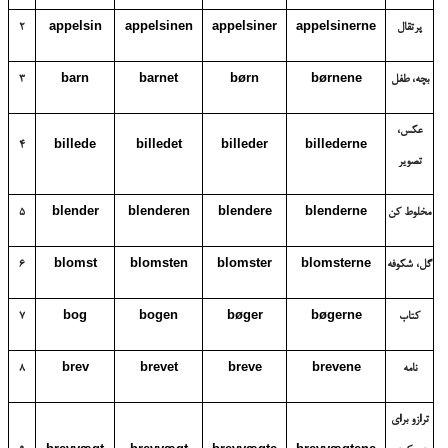
پرتقال
appelsinerne
appelsiner
appelsinen
appelsin
2
بچه، طفل
børnene
børn
barnet
barn
3
عکس،
4
billede
billedet
billeder
billederne
تصویر
مخلوط کن
blenderne
blendere
blenderen
blender
5
گل، شکوفه
blomsterne
blomster
blomsten
blomst
6
کتاب
bøgerne
bøger
bogen
bog
7
نامه
brevene
breve
brevet
brev
8
ترازو برای