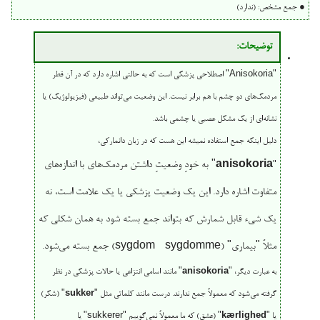
● جمع مشخص: (ندارد)
توضیحات:
"Anisokoria" اصطلاحی پزشکی است که به حالتی اشاره دارد که در آن قطر
مردمک‌های دو چشم با هم برابر نیست. این وضعیت می‌تواند طبیعی (فیزیولوژیک) یا
نشانه‌ای از یک مشکل عصبی یا چشمی باشد.
دلیل اینکه جمع استفاده نمیشه این هست که در زبان دانمارکی،
anisokoria
" به خودِ وضعیتِ داشتن مردمک‌های با اندازه‌های
"
متفاوت اشاره دارد. این یک وضعیت پزشکی یا یک علامت است، نه
یک شیء قابل شمارش که بتواند جمع بسته شود به همان شکلی که
مثلاً "بیماری" (sygdom - sygdomme) جمع بسته می‌شود.
به عبارت دیگر، "
anisokoria
" مانند اسامی انتزاعی یا حالات پزشکی در نظر
گرفته می‌شود که معمولاً جمع ندارند. درست مانند کلماتی مثل "
sukker
" (شکر)
یا "
kærlighed
" (عشق) که ما معمولاً نمی‌گوییم "sukkerer" یا