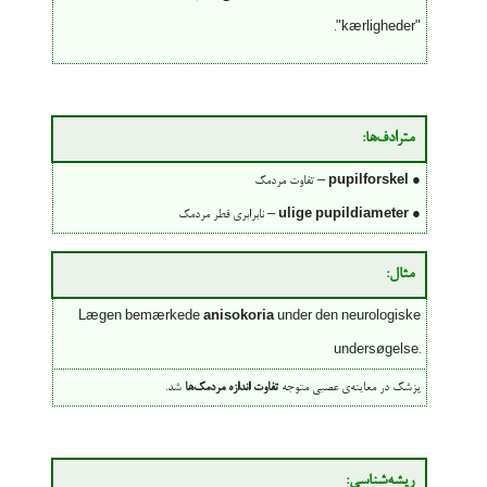
"kærligheder".
مترادف‌ها:
●
pupilforskel
– تفاوت مردمک
●
ulige pupildiameter
– نابرابری قطر مردمک
مثال:
Lægen bemærkede
anisokoria
under den neurologiske
undersøgelse.
پزشک در معاینه‌ی عصبی متوجه
تفاوت اندازه مردمک‌ها
شد.
ریشه‌شناسی: