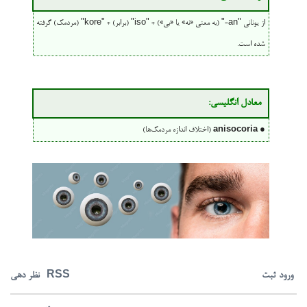
از یونانی "an-" (به معنی «نه» یا «بی‌») + "iso" (برابر) + "kore" (مردمک) گرفته
شده است.
معادل انگلیسی:
●
anisocoria
(اختلاف اندازه مردمک‌ها)
ورود
ثبت
RSS
نظر دهی