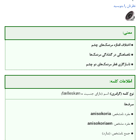
نظرتان را بنویسید
معنی:
●
اختلاف اندازه مردمک‌های چشم
●
ناهماهنگی در گشادگی مردمک‌ها
●
ناسازگاری قطر مردمک‌های دو چشم
اطلاعات کلمه:
نوع کلمه (گرامری):
اسم (دارای جنسیت = fælleskøn)
صرف‌ها:
● مفرد نامشخص:
anisokoria
● مفرد مشخص:
anisokoriaen
● جمع نامشخص: (ندارد)